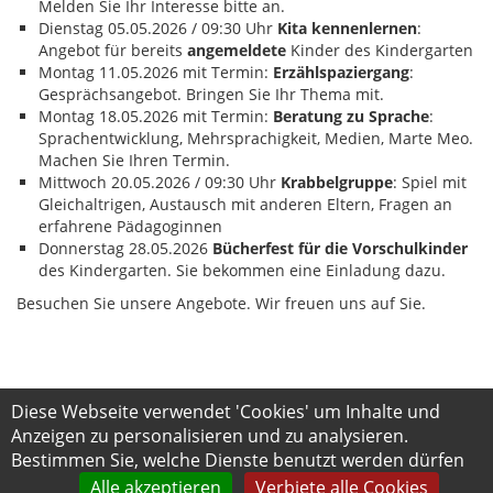
Melden Sie Ihr Interesse bitte an.
Dienstag 05.05.2026 / 09:30 Uhr
Kita kennenlernen
:
Angebot für bereits
angemeldete
Kinder des Kindergarten
Montag 11.05.2026 mit Termin:
Erzählspaziergang
:
Gesprächsangebot. Bringen Sie Ihr Thema mit.
Montag 18.05.2026 mit Termin:
Beratung zu Sprache
:
Sprachentwicklung, Mehrsprachigkeit, Medien, Marte Meo.
Machen Sie Ihren Termin.
Mittwoch 20.05.2026 / 09:30 Uhr
Krabbelgruppe
: Spiel mit
Gleichaltrigen, Austausch mit anderen Eltern, Fragen an
erfahrene Pädagoginnen
Donnerstag 28.05.2026
Bücherfest für die Vorschulkinder
des Kindergarten. Sie bekommen eine Einladung dazu.
Besuchen Sie unsere Angebote. Wir freuen uns auf Sie.
Diese Webseite verwendet 'Cookies' um Inhalte und
Anzeigen zu personalisieren und zu analysieren.
Bestimmen Sie, welche Dienste benutzt werden dürfen
KONTAKT
IMPRESSUM
DATENSCHUTZ
Alle akzeptieren
Verbiete alle Cookies
DATENSCHUTZ-EINSTELLUNGEN ANPASSEN